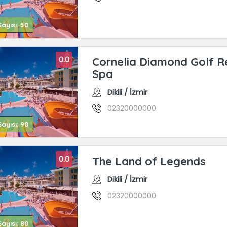
ayısı: 50
0.0
Cornelia Diamond Golf R
Spa
Dikili / İzmir
02320000000
ayısı: 90
0.0
The Land of Legends
Dikili / İzmir
02320000000
ayısı: 80