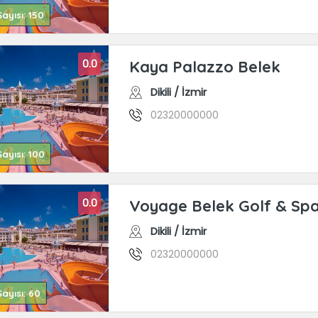
ayısı: 150
0.0
Kaya Palazzo Belek
Dikili / İzmir
02320000000
ayısı: 100
0.0
Voyage Belek Golf & Sp
Dikili / İzmir
02320000000
ayısı: 60