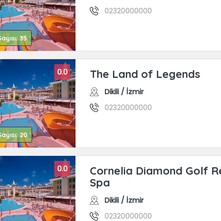
02320000000
ayısı: 35
0.0
The Land of Legends
Dikili / İzmir
02320000000
ayısı: 20
0.0
Cornelia Diamond Golf R
Spa
Dikili / İzmir
02320000000