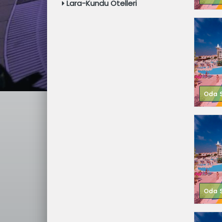
Lara-Kundu Otelleri
Oda S
Oda S