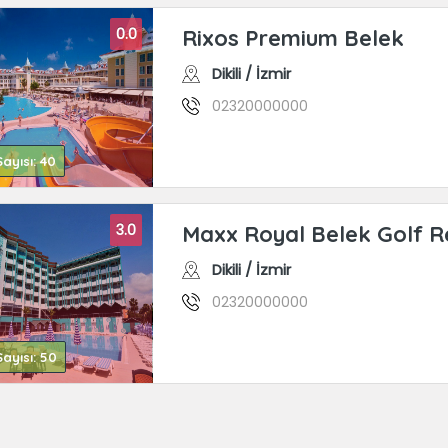
0.0
Rixos Premium Belek
Dikili / İzmir
02320000000
ayısı: 40
3.0
Maxx Royal Belek Golf R
Dikili / İzmir
02320000000
ayısı: 50