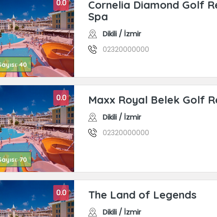
0.0
Cornelia Diamond Golf R
Spa
Dikili / İzmir
02320000000
ayısı: 40
0.0
Maxx Royal Belek Golf R
Dikili / İzmir
02320000000
ayısı: 70
0.0
The Land of Legends
Dikili / İzmir