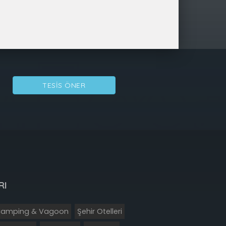
TESIS ÖNER
RI
amping & Vagoon
Şehir Otelleri