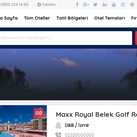
 0850 224 14 94
Yardım
a Sayfa
Tüm Oteller
Tatil Bölgeleri
Otel Temaları
Fı
0.0
Maxx Royal Belek Golf R
Dikili / İzmir
02320000000