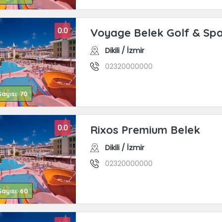
0.0
Voyage Belek Golf & Sp
Dikili / İzmir
02320000000
ayısı: 70
0.0
Rixos Premium Belek
Dikili / İzmir
02320000000
ayısı: 60