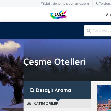
Mail : deneme@deneme.com
Telefon:
An
Çeşme Otelleri
Detaylı Arama
 KATEGORILER