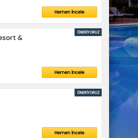
Hemen İncele
ÖNERİYORUZ
esort &
Hemen İncele
ÖNERİYORUZ
Hemen İncele